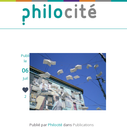
Publié
le
06
Juil
2
Publié par
Philocité
dans
Publications