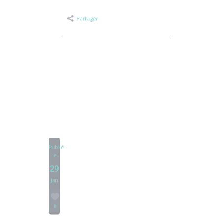
réflexions, créations et expériences de plus
de 400 enfants et adultes sera ouverte du
27 mai au 11 juin…
Partager
Publié
le
29
Jan
0