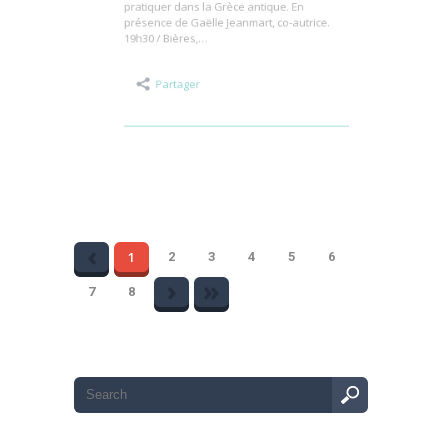
des exercices simples, mais vraiment
philosophiques comme on pouvait les
pratiquer dans la Grèce antique. En
présence de Gaëlle Jeanmart, co-autrice.
19h30 / Bières,…
Partager
1
2
3
4
5
6
7
8