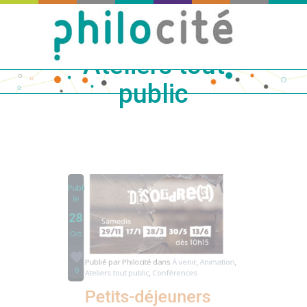
Ateliers tout
public
Publié
le
28
Oct
Publié par
Philocité
dans
À venir
,
Animation
,
0
Ateliers tout public
,
Conférences
Petits-déjeuners
philo – Bibliothèque