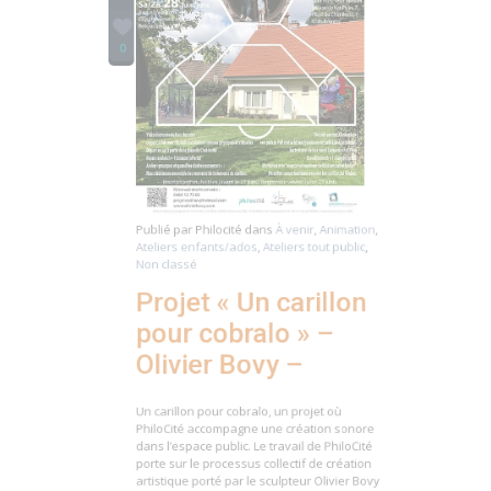
0
Publié par
Philocité
dans
À venir
,
Animation
,
Ateliers enfants/ados
,
Ateliers tout public
,
Non classé
Projet « Un carillon
pour cobralo » –
Olivier Bovy –
Un carillon pour cobralo, un projet où
PhiloCité accompagne une création sonore
dans l’espace public. Le travail de PhiloCité