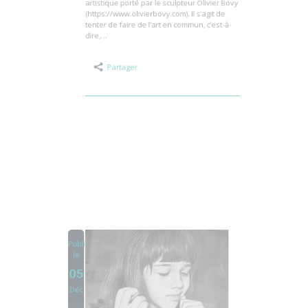
dans l’espace public. Le travail de PhiloCité
porte sur le processus collectif de création
artistique porté par le sculpteur Olivier Bovy
(https://www.olivierbovy.com). Il s’agit de
tenter de faire de l’art en commun, c’est-à-
dire,…
Partager
Publié
le
05
Déc
0