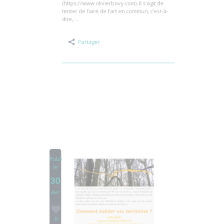
porte sur le processus collectif de création
artistique porté par le sculpteur Olivier Bovy
(https://www.olivierbovy.com). Il s’agit de
tenter de faire de l’art en commun, c’est-à-
dire,…
Partager
Publié
le
30
Avr
0