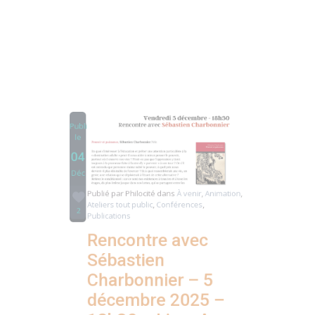
Partager
Publié
le
04
Déc
Publié par
Philocité
dans
À venir
,
Animation
,
Ateliers tout public
,
Conférences
,
2
Publications
Rencontre avec
Sébastien
Charbonnier – 5
décembre 2025 –