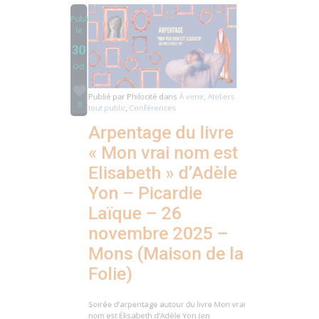
30
Oct
Publié par
Philocité
dans
À venir
,
Ateliers
0
tout public
,
Conférences
Arpentage du livre
« Mon vrai nom est
Elisabeth » d’Adèle
Yon – Picardie
Laïque – 26
novembre 2025 –
Mons (Maison de la
Folie)
Soirée d’arpentage autour du livre Mon vrai