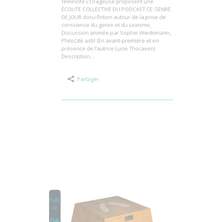
L’asbl Barricade et la bibliothèque queer-
féministe L’Orageuse proposent une
ÉCOUTE COLLECTIVE DU PODCAST CE GENRE
DE JOUR docu-fiction autour de la prise de
conscience du genre et du sexisme,
Discussion animée par Sophie Wiedemann,
PhiloCité asbl (En avant-première et en
présence de l’autrice Lucie Thocaven)
Description…
Partager
Publié
le
06
Mai