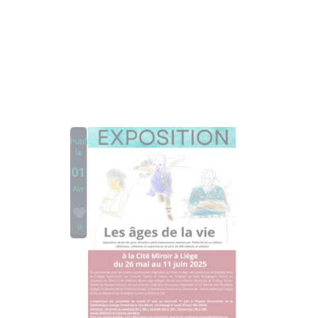
Publié
le
01
Avr
0