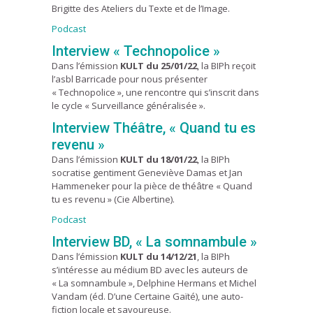
Brigitte des Ateliers du Texte et de l’Image.
Podcast
Interview « Technopolice »
Dans l’émission
KULT du 25/01/22
, la BIPh reçoit
l’asbl Barricade pour nous présenter
« Technopolice », une rencontre qui s’inscrit dans
le cycle « Surveillance généralisée ».
Interview Théâtre, « Quand tu es
revenu »
Dans l’émission
KULT du 18/01/22
, la BIPh
socratise gentiment Geneviève Damas et Jan
Hammeneker pour la pièce de théâtre « Quand
tu es revenu » (Cie Albertine).
Po
d
cast
Interview BD, « La somnambule »
Dans l’émission
KULT du 14/12/21
, la BIPh
s’intéresse au médium BD avec les auteurs de
« La somnambule », Delphine Hermans et Michel
Vandam (éd. D’une Certaine Gaïté), une auto-
fiction locale et savoureuse.