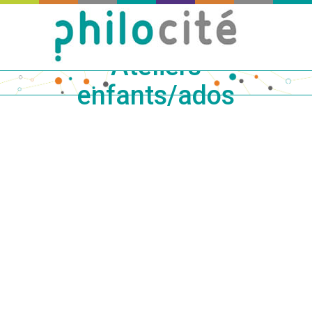
Ateliers
enfants/ados
Publié
le
03
Mar
0