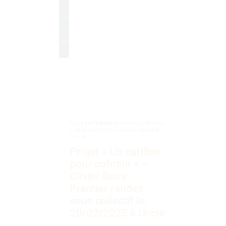
0
Publié par
Philocité
dans
À venir
,
Animation
,
Ateliers enfants/ados
,
Ateliers tout public
,
Exposition
Projet « Un carillon
pour cobralo » –
Olivier Bovy –
Premier rendez-
vous collectif le