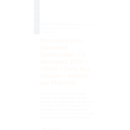
Publié par
Philocité
dans
À venir
,
Animation
,
Ateliers tout public
,
Conférences
,
2
Publications
Rencontre avec
Sébastien
Charbonnier – 5
décembre 2025 –
18h30 – Livre Aux
Trésors – animée
par PhiloCité
Cette soirée sera animée par Gaëlle
Jeanmart et Jonathan Soskin de l’asbl
PhiloCité. Elle se déroule à la Librairie Livre
aux Trésors (Place Xavier Neujean, 27/A
4000 Liège) et sera consacrée au livre