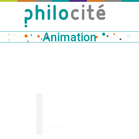
Animation
Publié
le
28
Oct
Publié par
Philocité
dans
À venir
,
Animation
,
0
Ateliers tout public
,
Conférences
Petits-déjeuners
philo – Bibliothèque