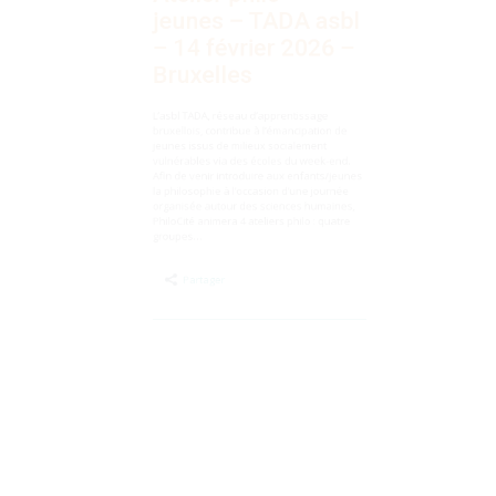
jeunes – TADA asbl
– 14 février 2026 –
Bruxelles
L’asbl TADA, réseau d’apprentissage
bruxellois, contribue à l’émancipation de
jeunes issus de milieux socialement
vulnérables via des écoles du week-end.
Afin de venir introduire aux enfants/jeunes
la philosophie à l’occasion d’une journée
organisée autour des sciences humaines,
PhiloCité animera 4 ateliers philo : quatre
groupes…
Partager