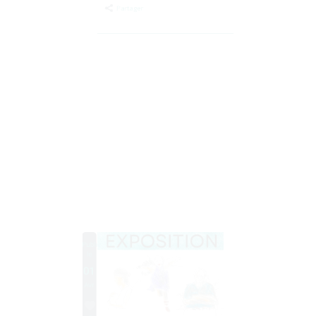
Gesves
Partager
Publié
le
01
Avr
0