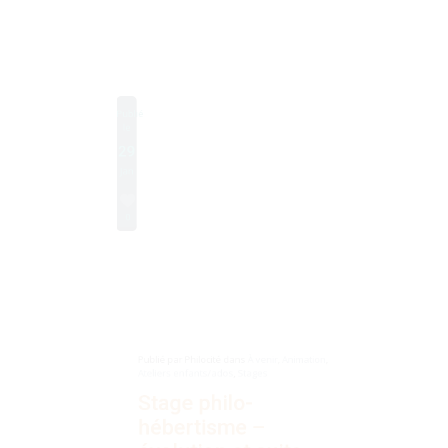
Publié
le
29
Jan
0
Publié par
Philocité
dans
À venir
,
Animation
,
Ateliers enfants/ados
,
Stages
Stage philo-
hébertisme –