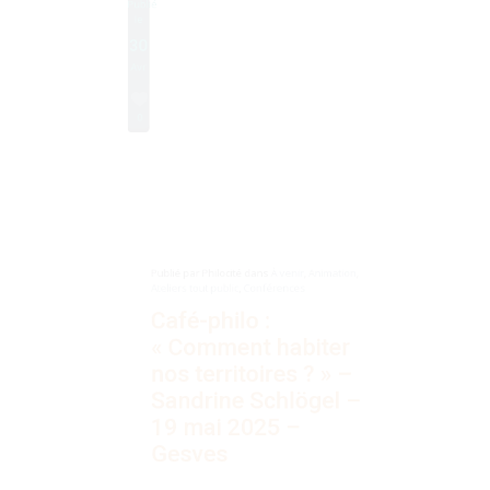
0
Publié par
Philocité
dans
À venir
,
Animation
,
Ateliers tout public
,
Conférences
Café-philo :
« Comment habiter
nos territoires ? » –
Sandrine Schlögel –
19 mai 2025 –