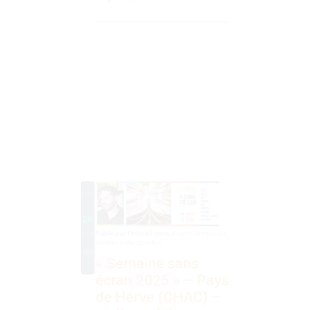
Pouvoir et Puissance, Collection Philosophie
pratique de Vrin. L’évènement Facebook
Partager
Publié
le
26
Août
Publié par
Philocité
dans
À venir
,
Animation
,
Ateliers enfants/ados
« Semaine sans
0
écran 2025 » – Pays
de Herve (CHAC) –
ateliers philo pour