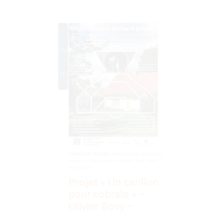
26
Mai
0
Publié par
Philocité
dans
À venir
,
Animation
,
Ateliers enfants/ados
,
Ateliers tout public
,
Non classé
Projet « Un carillon
pour cobralo » –
Olivier Bovy –