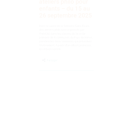
enfants – du 15 au
26 septembre 2025
Dans le cadre de la Semaine Sans Écran,
des ateliers philo sont organisés par
PhiloCité dans les classes de 5e et 6e
primaire de 8 communes du Pays de Herve,
pendant les deux semaines qui précèdent
l’événement. À partir d’un album jeunesse,
les élèves seront…
Partager
Publié
le