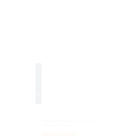
Partager
Publié
le
29
Jan
0
Publié par
Philocité
dans
À venir
,
Animation
,
Ateliers enfants/ados
Atelier philo –