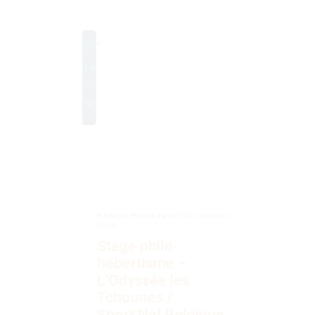
Déc
0
Publié par
Philocité
dans
À venir
,
Animation
,
Stages
Stage philo-
hébertisme –
L’Odyssée les
Tchounes /