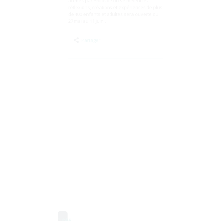
L’exposition annuelle de fin de cycle
d’ateliers est de retour ! Cette exposition de
fin de cycle d’ateliers philo-laboratoire
animés par PhiloCité où se mêlent les
réflexions, créations et expériences de plus
de 400 enfants et adultes sera ouverte du
27 mai au 11 juin…
Partager
Publié
le
29
Jan