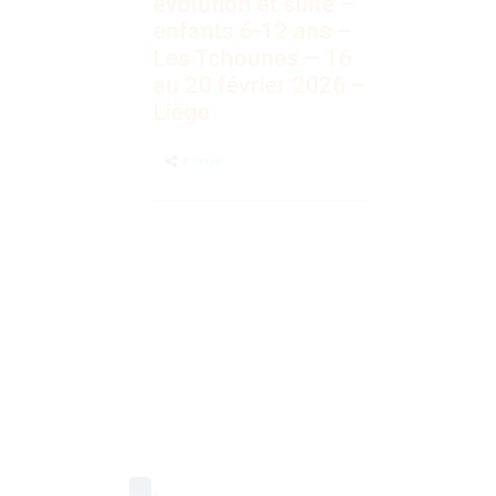
évolution et suite –
enfants 6-12 ans –
Les Tchounes – 16
au 20 février 2026 –
Liège
Partager
Publié
le
04
Déc