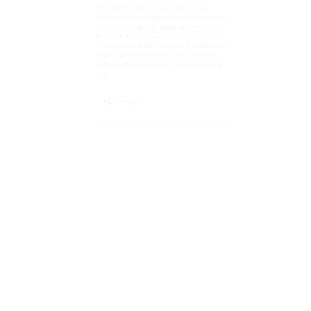
20/02/2025 à Uccle
Un carillon pour cobralo, un projet où
PhiloCité accompagne une création sonore
dans l’espace public. Le travail de PhiloCité
porte sur le processus collectif de création
artistique porté par le sculpteur Olivier Bovy
(https://www.olivierbovy.com). Il s’agit de
tenter de faire de l’art en commun, c’est-à-
dire,…
Partager
Publié
le
19