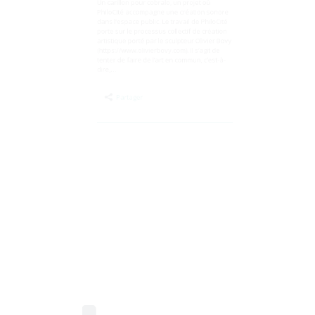
Un carillon pour cobralo, un projet où
PhiloCité accompagne une création sonore
dans l’espace public. Le travail de PhiloCité
porte sur le processus collectif de création
artistique porté par le sculpteur Olivier Bovy
(https://www.olivierbovy.com). Il s’agit de
tenter de faire de l’art en commun, c’est-à-
dire,…
Partager
Publié
le
30
Avr