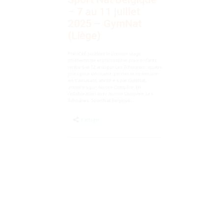
Sport’Nat Belgique
– 7 au 11 juillet
2025 – GymNat
(Liège)
PhiloCité soutient le premier stage
d’hébertisme et philosophie pour enfants
(entre 6 et 12 ans) par Les Tchounes : quatre
jours pour découvrir, penser et se mouvoir
en s’amusant, abrité·e·s par GymNat,
animé·e·s par Aurore Compère. En
collaboration avec Aurore Compère, Les
Tchounes, Sport’Nat Belgique,…
Partager