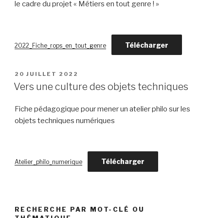
le cadre du projet « Métiers en tout genre ! »
Télécharger
2022_Fiche_rops_en_tout_genre
PUBLIÉ
20 JUILLET 2022
LE
Vers une culture des objets techniques
Fiche pédagogique pour mener un atelier philo sur les
objets techniques numériques
Télécharger
Atelier_philo_numerique
RECHERCHE PAR MOT-CLÉ OU
THÉMATIQUE