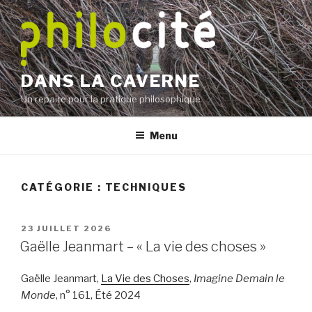
Aller
au
contenu
principal
DANS LA CAVERNE
Un repaire pour la pratique philosophique
Menu
CATÉGORIE :
TECHNIQUES
PUBLIÉ
23 JUILLET 2026
LE
Gaëlle Jeanmart – « La vie des choses »
Gaëlle Jeanmart,
La Vie des Choses
,
Imagine Demain le
Monde
, n° 161, Été 2024