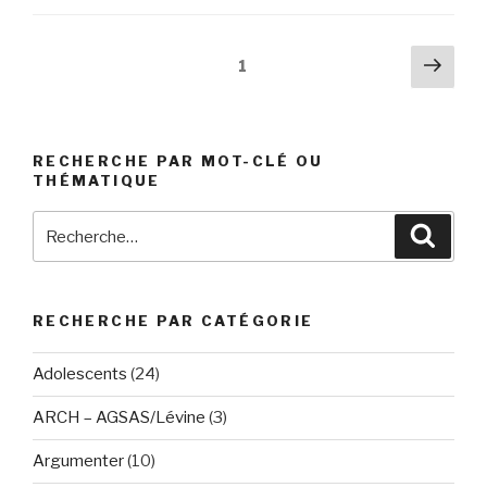
Pagination
Pag
Page
1
suiv
des
publications
RECHERCHE PAR MOT-CLÉ OU
THÉMATIQUE
Recherche
Reche
pour
:
RECHERCHE PAR CATÉGORIE
Adolescents
(24)
ARCH – AGSAS/Lévine
(3)
Argumenter
(10)