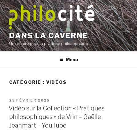
Aller
au
contenu
principal
DANS LA CAVERNE
Un repaire pour la pratique philosophique
Menu
CATÉGORIE :
VIDÉOS
PUBLIÉ
25 FÉVRIER 2025
LE
Vidéo sur la Collection « Pratiques
philosophiques » de Vrin – Gaëlle
Jeanmart – YouTube