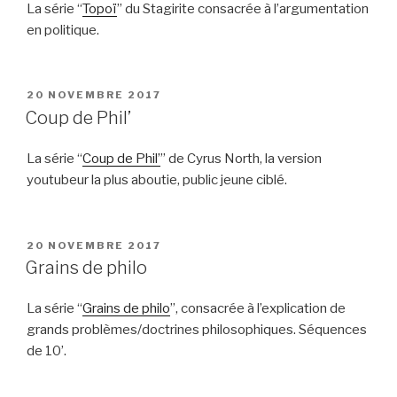
La série “
Topoï
” du Stagirite consacrée à l’argumentation
en politique.
PUBLIÉ
20 NOVEMBRE 2017
LE
Coup de Phil’
La série “
Coup de Phil’
” de Cyrus North, la version
youtubeur la plus aboutie, public jeune ciblé.
PUBLIÉ
20 NOVEMBRE 2017
LE
Grains de philo
La série “
Grains de philo
”, consacrée à l’explication de
grands problèmes/doctrines philosophiques. Séquences
de 10’.