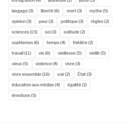
immigration
(4)
jeunesse
(2)
juste
(5)
langage
(3)
liberté
(6)
mort
(3)
mythe
(5)
opinion
(3)
peur
(3)
politique
(3)
règles
(2)
sciences
(15)
soi
(3)
solitude
(2)
sophismes
(6)
temps
(4)
théâtre
(2)
travail
(11)
vie
(6)
vieillesse
(5)
vieillir
(5)
vieux
(5)
violence
(4)
vivre
(3)
vivre ensemble
(16)
voir
(2)
État
(3)
éducation aux médias
(4)
égalité
(2)
émotions
(5)