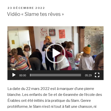
PUBLIÉ
23 DÉCEMBRE 2022
LE
Vidéo « Slame tes rêves »
Lecteur
vidéo
00:00
05:29
La date du 22 mars 2022 est à marquer d’une pierre
blanche. Les enfants de 5e et de 6eannée de l’école des
Érables ont été initiés à la pratique du Slam. Genre
protéiforme, le Slam n’est ni tout à fait une chanson, ni