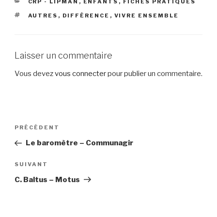
CATÉGORIES
CRP - LIPMAN
,
ENFANTS
,
FICHES PRATIQUES
ÉTIQUETTES
AUTRES
,
DIFFÉRENCE
,
VIVRE ENSEMBLE
Laisser un commentaire
Vous devez
vous connecter
pour publier un commentaire.
Navigation
Article
PRÉCÉDENT
de
précédent
Le baromètre – Communagir
l’article
Article
SUIVANT
suivant
C. Baltus – Motus