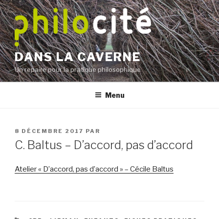
Aller
au
contenu
principal
DANS LA CAVERNE
Un repaire pour la pratique philosophique
Menu
PUBLIÉ
8 DÉCEMBRE 2017
PAR
LE
C. Baltus – D’accord, pas d’accord
Atelier « D’accord, pas d’accord » – Cécile Baltus