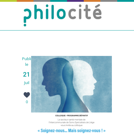
Publié
le
21
Juil
0