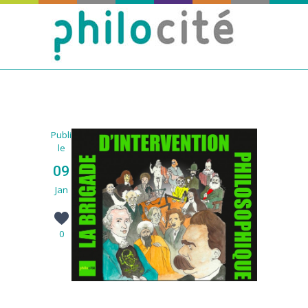
Publié
le
09
Jan
0