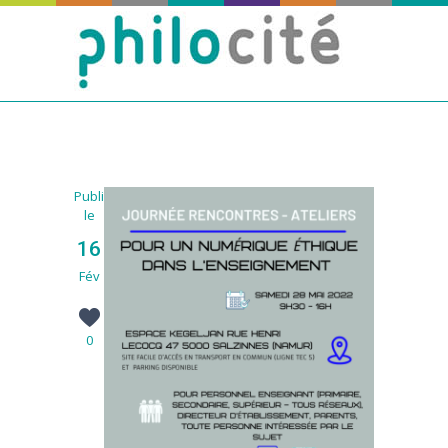
Publié
le
16
Fév
0