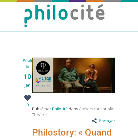
Publié
le
10
Jan
0
Publié par
Philocité
dans
Ateliers tout public
,
Théâtre
Partager
Philostory: « Quand