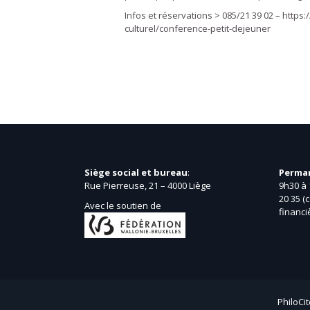
Infos et réservations > 085/21 39 02 – https
culturel/conference-petit-dejeuner
Siège social et bureau
:
Perma
Rue Pierreuse, 21 – 4000 Liège
9h30 à 
20 35 (
Avec le soutien de
financi
PhiloCit