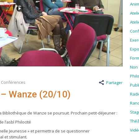
Anim
Atel
Ateli
Conf
Exer
Expo
Form
Non 
Phil
,
Conférences
Partager
Publ
o – Wanze (20/10)
Radi
Rand
Stag
 la Bibliothèque de Wanze se poursuit. Prochain petit-déjeuner :
Théâ
 l’asbl Philocité
Vidé
rnelle Jeunesse » et permettra de se questionner
l et stimulant.