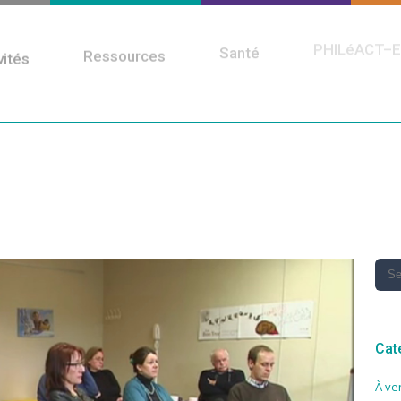
PHILéACT–E
Santé
vités
Ressources
Cat
À ve