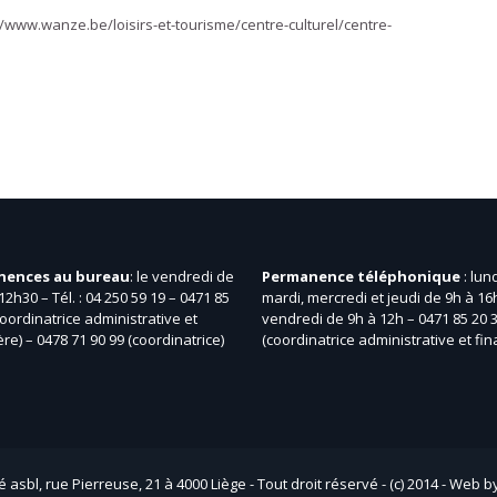
://www.wanze.be/loisirs-et-tourisme/centre-culturel/centre-
nences au bureau
: le vendredi de
Permanence téléphonique
: lund
12h30 – Tél. : 04 250 59 19 – 0471 85
mardi, mercredi et jeudi de 9h à 16h
coordinatrice administrative et
vendredi de 9h à 12h – 0471 85 20 
ère) – 0478 71 90 99 (coordinatrice)
(coordinatrice administrative et fin
é asbl, rue Pierreuse, 21 à 4000 Liège - Tout droit réservé - (c) 2014 - Web b