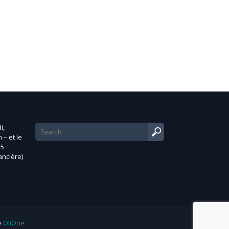
i,
 – et le
35
ancière)
y
OliOne