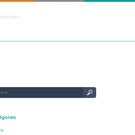
PhiloJeunes-Belgique
rasmus+
égories
nir