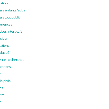
ation
iers enfants/ados
ers tout public
érences
cices interactifs
sition
ations
classé
oCité-Recherches
ications
o
o philo
es
tre
o