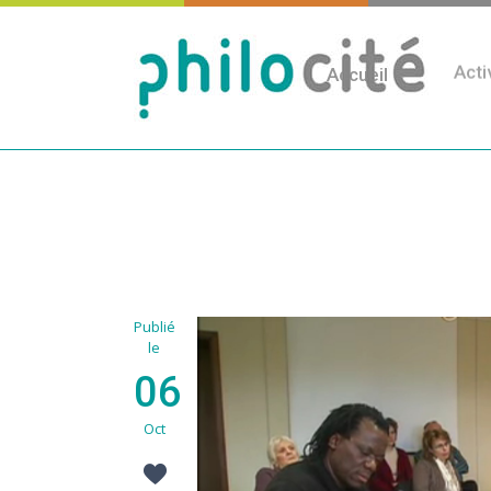
Accueil
Acti
Publié
le
06
Oct