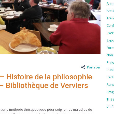
Anim
Atel
Ateli
Conf
Exer
Expo
Form
Non 
Phil
Partager
Publ
 – Histoire de la philosophie
Radi
– Bibliothèque de Verviers
Rand
Stag
Théâ
Vidé
 et une méthode thérapeutique pour soigner les maladies de