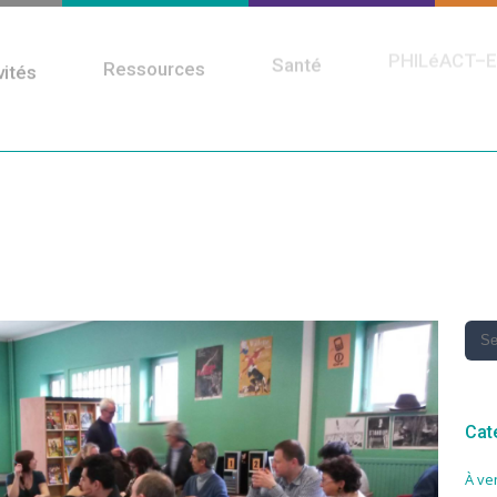
PHILéACT–E
Santé
vités
Ressources
Cat
À ve