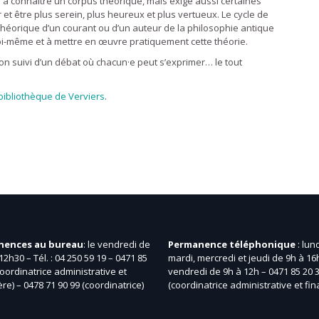
 à connaître un corpus théorique, mais exige aussi certaines
t être plus serein, plus heureux et plus vertueux. Le cycle de
 théorique d’un courant ou d’un auteur de la philosophie antique
oi-même et à mettre en œuvre pratiquement cette théorie.
on suivi d’un débat où chacun·e peut s’exprimer… le tout
 bibliothèque de Verviers
.
nences au bureau
: le vendredi de
Permanence téléphonique
: lund
12h30 – Tél. : 04 250 59 19 – 0471 85
mardi, mercredi et jeudi de 9h à 16h
coordinatrice administrative et
vendredi de 9h à 12h – 0471 85 20 
ère) – 0478 71 90 99 (coordinatrice)
(coordinatrice administrative et fin