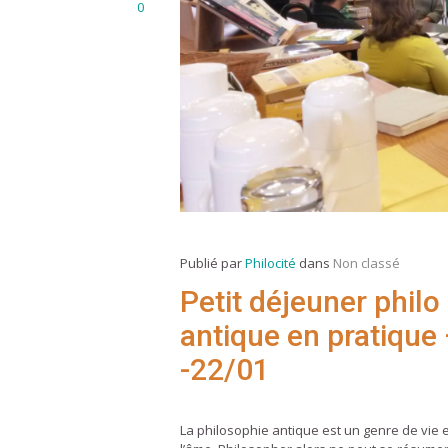
0
Publié par
Philocité
dans
Non classé
Petit déjeuner philo
antique en pratique 
-22/01
La philosophie antique est un genre de vie