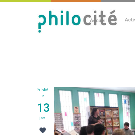
Accueil
Acti
Publié
le
13
Jan