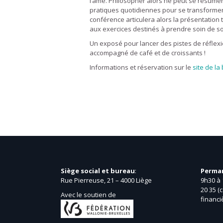
l’âme. Philosopher alors ne peut se résumer
pratiques quotidiennes pour se transformer e
conférence articulera alors la présentation
aux exercices destinés à prendre soin de s
Un exposé pour lancer des pistes de réflexi
accompagné de café et de croissants !
Informations et réservation sur le
site de la
Siège social et bureau
:
Perma
Rue Pierreuse, 21 – 4000 Liège
9h30 à 
20 35 (
Avec le soutien de
financi