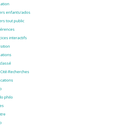
ation
iers enfants/ados
ers tout public
érences
cices interactifs
sition
ations
classé
oCité-Recherches
ications
o
o philo
es
tre
o