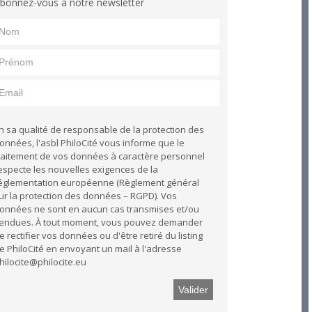
bonnez-vous à notre newsletter
n sa qualité de responsable de la protection des
onnées, l'asbl PhiloCité vous informe que le
raitement de vos données à caractère personnel
especte les nouvelles exigences de la
églementation européenne (Règlement général
ur la protection des données – RGPD). Vos
onnées ne sont en aucun cas transmises et/ou
endues. À tout moment, vous pouvez demander
e rectifier vos données ou d'être retiré du listing
e PhiloCité en envoyant un mail à l'adresse
hilocite@philocite.eu