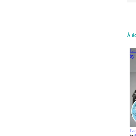
philosophe grec ? Exercices
pratiques. » – 14-15-16
juillet 2025 – Liège
Philosopher, c’est à la fois penser et confronter sa pensée à
À é
la vie réelle. Qu’est-ce que le bonheur? Comment s’orienter
dans l’existence? Qu’est-ce qu’aimer bien? Comment
affronter l’incertitude de l’avenir ou les douleurs entêtantes
du passé qu’on regrette? Que faire de la peur de mourir,…
Partager
Publié par
Philocité
dans
À venir
,
Formations