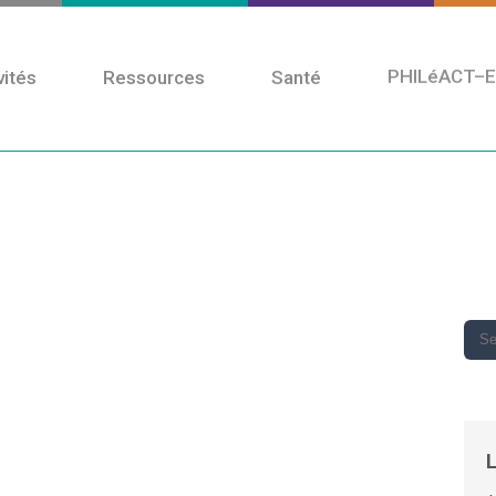
vités
Ressources
Santé
PHILéACT–E
PhiloCité
Publié par
Philocité
dans
À venir
,
Formations
Formation philosophique
L
« Idéologie et travail
philosophique » – 11-12-13