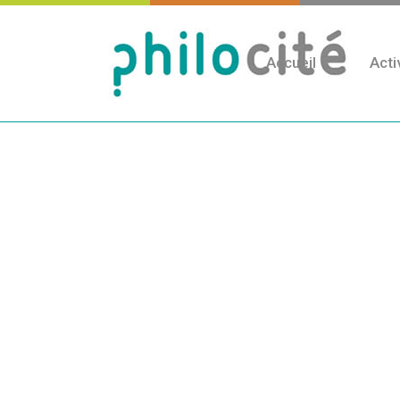
Accueil
Acti
Publié
le
30
Avr