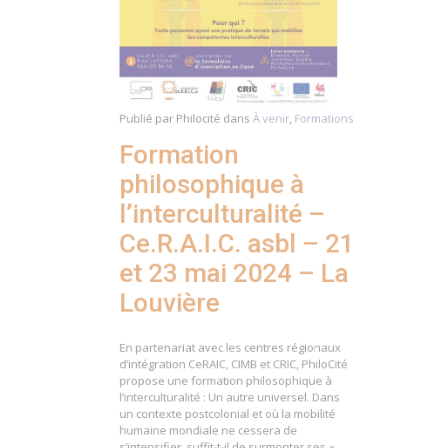
Publié par
Philocité
dans
À venir
,
Formations
Formation
philosophique à
l’interculturalité –
Ce.R.A.I.C. asbl – 21
et 23 mai 2024 – La
Louvière
En partenariat avec les centres régionaux
d’intégration CeRAIC, CIMB et CRIC, PhiloCité
propose une formation philosophique à
l’interculturalité : Un autre universel. Dans
un contexte postcolonial et où la mobilité