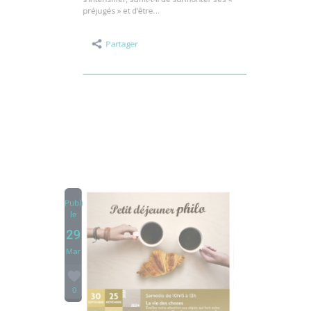
humaine mondiale ne cessera de
s’intensifier, suffit-t-il de surmonter ses «
préjugés » et d’être…
Partager
Publié
le
29
Mar
0