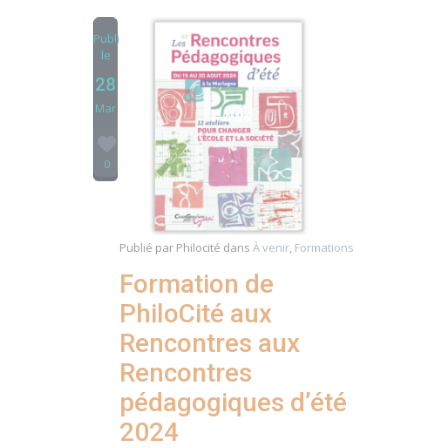
le
28
Mar
0
Publié par
Philocité
dans
À venir
,
Formations
Formation de
PhiloCité aux
Rencontres aux
Rencontres
pédagogiques d’été
2024