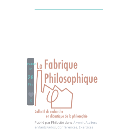
Partager
Publié
le
28
Fév
0
Publié par
Philocité
dans
À venir
,
Ateliers
enfants/ados
,
Conférences
,
Exercices
interactifs