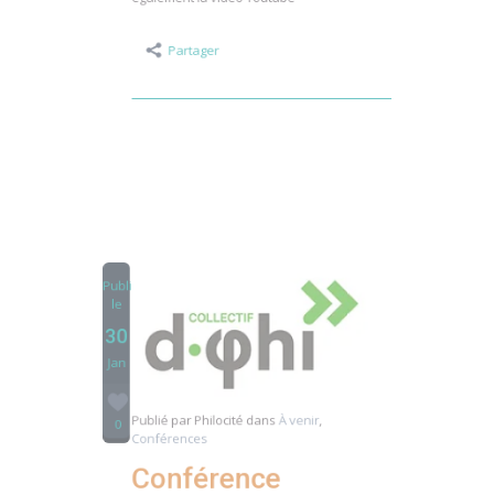
l’entretien de l’interview Retrouvez
également la vidéo Youtube
Partager
Publié
le
30
Jan
Publié par
Philocité
dans
À venir
,
0
Conférences
Conférence
« Éduquer à