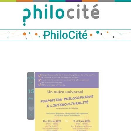
PhiloCité
Publié
le
15
Avr
0