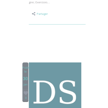
livre de Marc-Antoine Gavray et Gaëlle
Jeanmart : Comment devenir un philosophe
grec. Exercices…
Partager
Publié
le
30
Jan
0