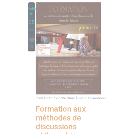
05
Mar
6
Publié par
Philocité
dans
À venir
,
Formations
Formation aux
méthodes de
discussions