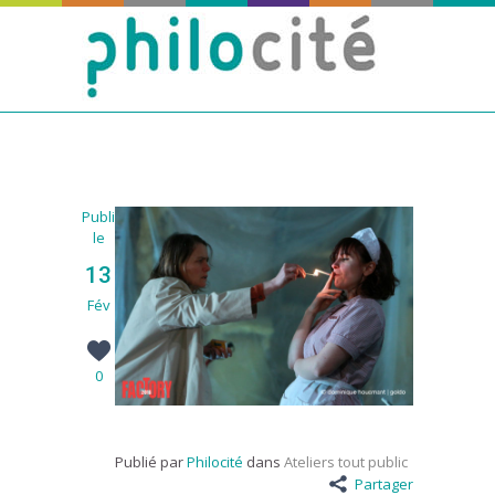
Publié
le
13
Fév
0
Publié par
Philocité
dans
Ateliers tout public
Partager