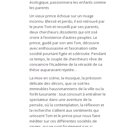
écologique, passionnera les enfants comme
les parents
Un vieux prince échoue sur un rivage
inconnu. Blessé et perdu, il est retrouvé par
le jeune Tom et recueilli par ses parents,
deux chercheurs dissidents qui ont osé
croire à l’existence d’autres peuples. Le
prince, guidé par son ami Tom, découvre
avec enthousiasme et fascination cette
société pourtant figée et sclérosée. Pendant
ce temps, le couple de chercheurs rêve de
convaincre l’Académie de la véracité de sa
thèse auparavant rejetée…
La mise en scène, la musique, la précision
délicate des décors, que ce soit les
immeubles haussmanniens de la ville ou la
forêt luxuriante : tout concourt à entraîner le
spectateur dans une aventure de la
pensée, où la contemplation, la réflexion et
la recherche s’allient aux sentiments qui
unissent Tom et le prince pour nous faire
méditer sur ces différentes sociétés de
singes, qui ne sont finalement pas si