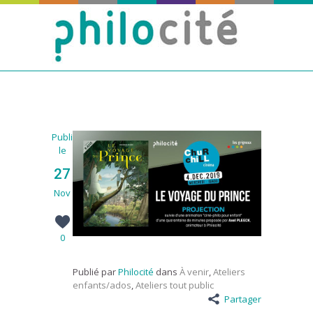
Publié
le
27
Nov
0
Publié par
Philocité
dans
À venir
,
Ateliers
enfants/ados
,
Ateliers tout public
Partager