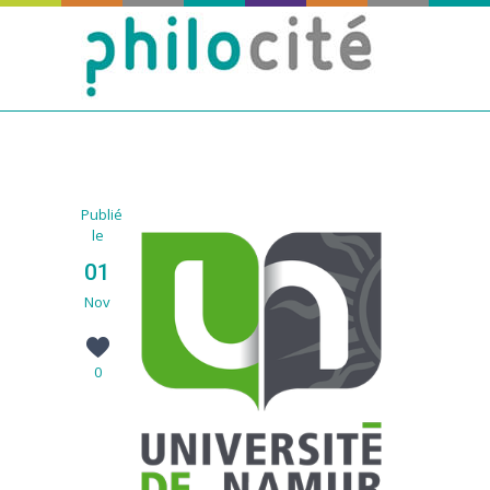
Publié
le
01
Nov
0