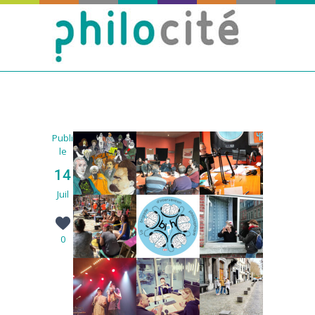
Publié
le
14
Juil
0