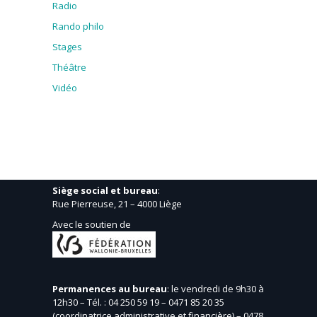
Radio
Rando philo
Stages
Théâtre
Vidéo
Siège social et bureau
:
Rue Pierreuse, 21 – 4000 Liège
Avec le soutien de
Permanences au bureau
: le vendredi de 9h30 à
12h30 – Tél. : 04 250 59 19 – 0471 85 20 35
(coordinatrice administrative et financière) – 0478