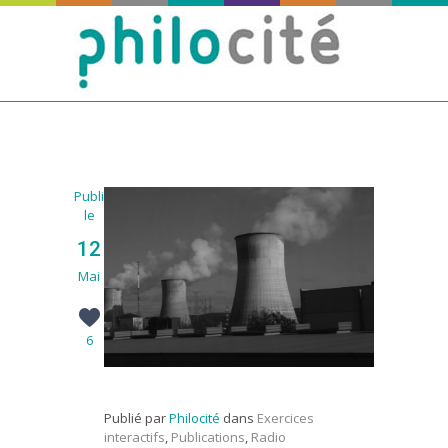
Publié
le
12
Mai
6
Publié par
Philocité
dans
Exercices
interactifs
,
Publications
,
Radio