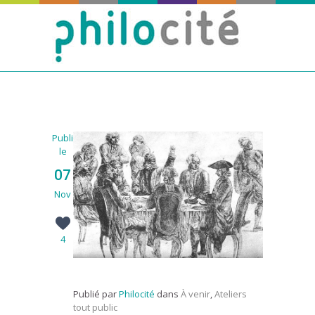
Publié
le
07
Nov
4
Publié par
Philocité
dans
À venir
,
Ateliers
tout public