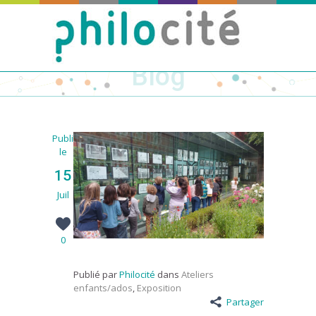
Blog
Publié
le
15
Juil
0
Publié par
Philocité
dans
Ateliers
enfants/ados
,
Exposition
Partager