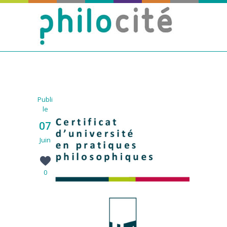
Publié
le
07
Juin
0