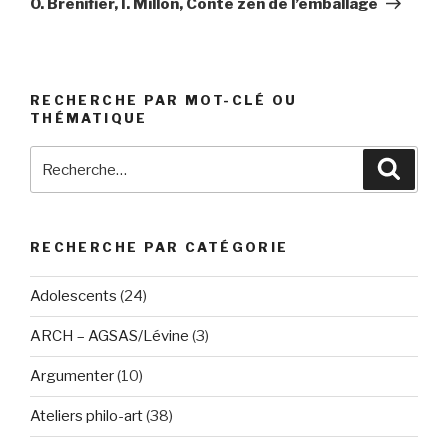
O. Brenifier, I. Millon, Conte zen de l’emballage
RECHERCHE PAR MOT-CLÉ OU
THÉMATIQUE
Recherche
Reche
pour
:
RECHERCHE PAR CATÉGORIE
Adolescents
(24)
ARCH – AGSAS/Lévine
(3)
Argumenter
(10)
Ateliers philo-art
(38)