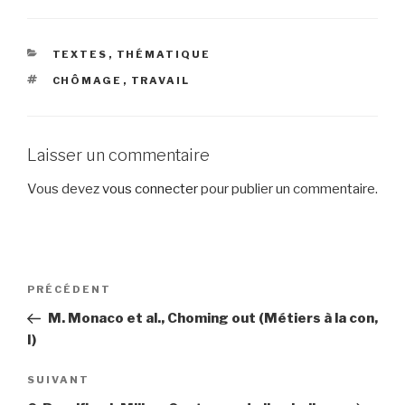
CATÉGORIES
TEXTES
,
THÉMATIQUE
ÉTIQUETTES
CHÔMAGE
,
TRAVAIL
Laisser un commentaire
Vous devez
vous connecter
pour publier un commentaire.
Navigation
Article
PRÉCÉDENT
de
précédent
M. Monaco et al., Choming out (Métiers à la con,
l’article
I)
Article
SUIVANT
suivant