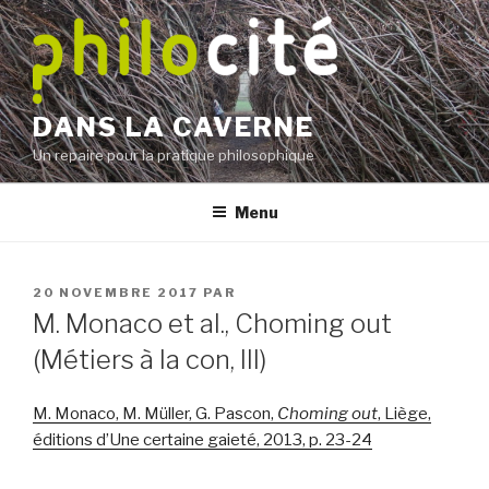
Aller
au
contenu
principal
DANS LA CAVERNE
Un repaire pour la pratique philosophique
Menu
PUBLIÉ
20 NOVEMBRE 2017
PAR
LE
M. Monaco et al., Choming out
(Métiers à la con, III)
M. Monaco, M. Müller, G. Pascon,
Choming out
, Liège,
éditions d’Une certaine gaieté, 2013, p. 23-24