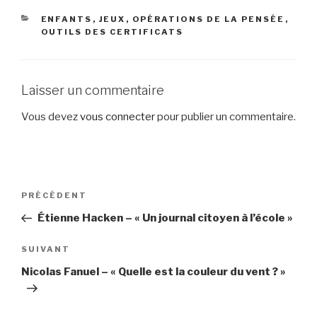
CATÉGORIES
ENFANTS
,
JEUX
,
OPÉRATIONS DE LA PENSÉE
,
OUTILS DES CERTIFICATS
Laisser un commentaire
Vous devez
vous connecter
pour publier un commentaire.
Navigation
Article
PRÉCÉDENT
de
précédent
Étienne Hacken – « Un journal citoyen à l’école »
l’article
Article
SUIVANT
suivant
Nicolas Fanuel – « Quelle est la couleur du vent ? »