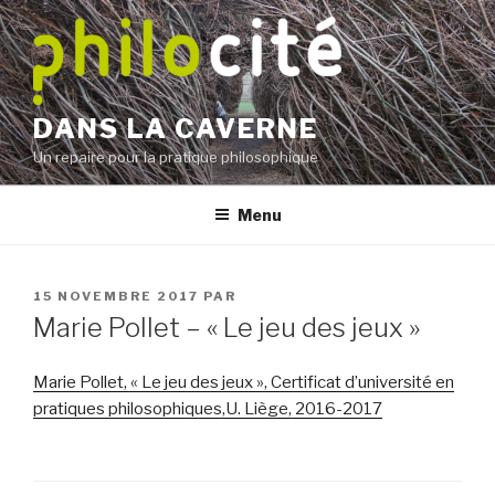
Aller
au
contenu
principal
DANS LA CAVERNE
Un repaire pour la pratique philosophique
Menu
PUBLIÉ
15 NOVEMBRE 2017
PAR
LE
Marie Pollet – « Le jeu des jeux »
Marie Pollet, « Le jeu des jeux », Certificat d’université en
pratiques philosophiques,U. Liège, 2016-2017