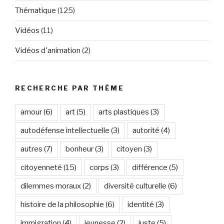
Thématique
(125)
Vidéos
(11)
Vidéos d'animation
(2)
RECHERCHE PAR THÈME
amour
(6)
art
(5)
arts plastiques
(3)
autodéfense intellectuelle
(3)
autorité
(4)
autres
(7)
bonheur
(3)
citoyen
(3)
citoyenneté
(15)
corps
(3)
différence
(5)
dilemmes moraux
(2)
diversité culturelle
(6)
histoire de la philosophie
(6)
identité
(3)
immigration
(4)
jeunesse
(2)
juste
(5)