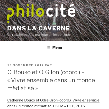
Aller
au
contenu
principal
DANS LA CAVERNE
Un repaire pour la pratique philosophique
Menu
PUBLIÉ
15 NOVEMBRE 2017
PAR
LE
C. Bouko et O. Gilon (coord.) –
« Vivre ensemble dans un monde
médiatisé »
Catherine Bouko et Odile Gilon (coord.),
Vivre ensemble
dans un monde médiatisé
, CSEM – ULB, 2016