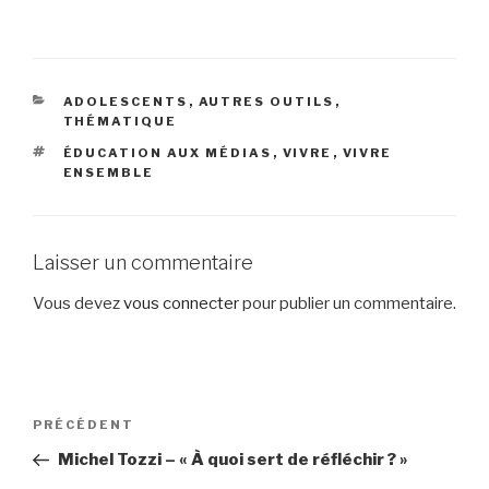
CATÉGORIES
ADOLESCENTS
,
AUTRES OUTILS
,
THÉMATIQUE
ÉTIQUETTES
ÉDUCATION AUX MÉDIAS
,
VIVRE
,
VIVRE
ENSEMBLE
Laisser un commentaire
Vous devez
vous connecter
pour publier un commentaire.
Navigation
Article
PRÉCÉDENT
de
précédent
Michel Tozzi – « À quoi sert de réfléchir ? »
l’article