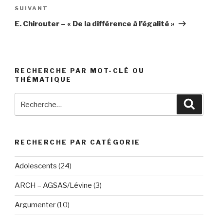
Article
SUIVANT
suivant
E. Chirouter – « De la différence à l’égalité »
RECHERCHE PAR MOT-CLÉ OU
THÉMATIQUE
Recherche
Reche
pour
:
RECHERCHE PAR CATÉGORIE
Adolescents
(24)
ARCH – AGSAS/Lévine
(3)
Argumenter
(10)