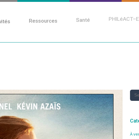
vités
Ressources
Santé
PHILéACT–E
Cat
À ve