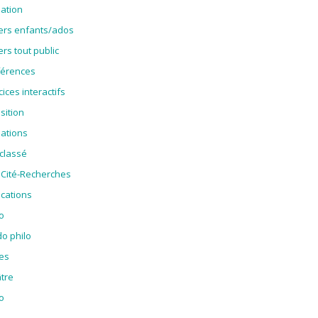
ation
iers enfants/ados
ers tout public
érences
cices interactifs
sition
ations
classé
oCité-Recherches
ications
o
o philo
es
tre
o