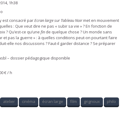
 2014, 1h38
lo
 y est consacré par
Ecran large sur Tableau Noir
met en mouvement
uelles : Que veut dire ne pas « subir sa vie » ? En fonction de
hoix ? Qu’est-ce qu’une
fin
de quelque chose ? Un monde sans
ur et pas la guerre » : à quelles conditions peut-on pourtant faire
it-elle nos discussions ? Faut-il garder distance ? Se préparer
asbl – dossier pédagogique disponible
00 € / h
atelier
cinéma
écran large
film
grignoux
philo