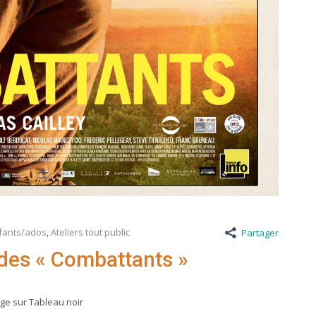
nfants/ados
,
Ateliers tout public
Partager
 des « Combattants »
rge sur Tableau noir