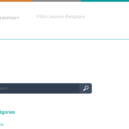
rasmus+
PhiloJeunes-Belgique
égories
nir