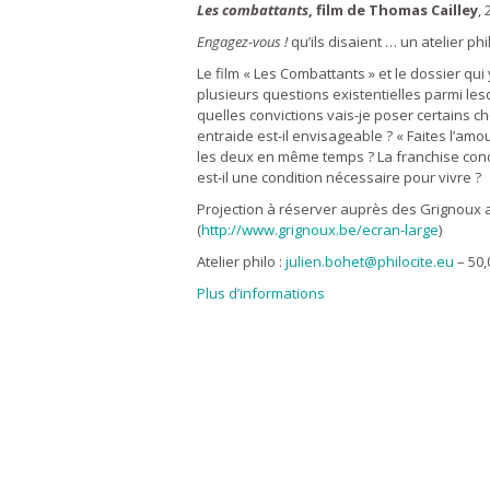
Les combattants
, film de Thomas Cailley
,
Engagez-vous !
qu’ils disaient … un atelier phi
Le film « Les Combattants » et le dossier qui
plusieurs questions existentielles parmi lesq
quelles convictions vais-je poser certains c
entraide est-il envisageable ? « Faites l’amo
les deux en même temps ? La franchise condu
est-il une condition nécessaire pour vivre ?
Projection à réserver auprès des Grignoux 
(
http://www.grignoux.be/ecran-large
)
Atelier philo :
julien.bohet@philocite.eu
– 50,
Plus d’informations