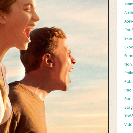
Anim
Atel
Ateli
Conf
Exer
Expo
Form
Non 
Phil
Publ
Radi
Rand
Stag
Théâ
Vidé