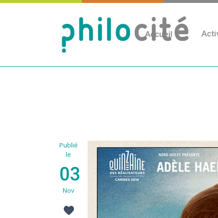
Accueil
Acti
Publié
le
03
Nov