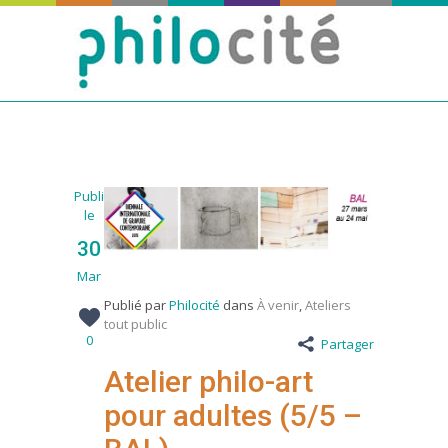
Publié
le
30
Mar
Publié par
Philocité
dans
À venir
,
Ateliers
tout public
0
Partager
Atelier philo-art
pour adultes (5/5 –