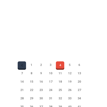
quitté ses fonctions depuis le 18/01/2026.
Nous le remercions pour toutes ces années
passées au sein de notre asbl, et nous lui
souhaitons tout le meilleur dans la suite de
sa carrière….
Partager
4
1
2
3
5
6
7
8
9
10
11
12
13
14
15
16
17
18
19
20
21
22
23
24
25
26
27
28
29
30
31
32
33
34
35
36
37
38
39
40
41