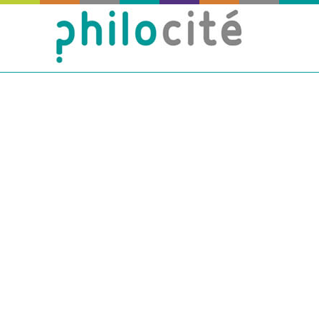
Actualités
Publié
le
04
Fév
Publié par
Philocité
dans
Non classé
1
OFFRE D’EMPLOI À