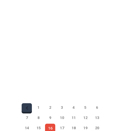
Denis Pieret de PhiloCité donne une
conférence sur le thème « Éduquer à
l’éthique : de quoi sommes-nous capables
? » le 28 février prochain avec le Collectif
D.phi. Quand ? Le 28 février 2024, 18-19h
heure Belgique / Entre 12h et 13h heure
Québec Où ?…
Partager
1
2
3
4
5
6
7
8
9
10
11
12
13
16
14
15
17
18
19
20