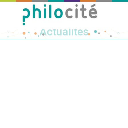
Actualités
Publié
le
05
Mar