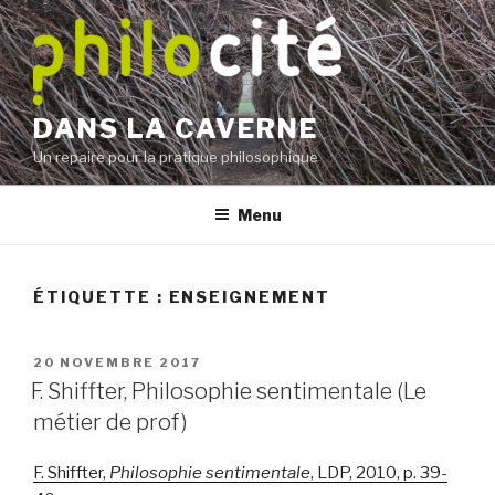
Aller
au
contenu
principal
DANS LA CAVERNE
Un repaire pour la pratique philosophique
Menu
ÉTIQUETTE :
ENSEIGNEMENT
PUBLIÉ
20 NOVEMBRE 2017
LE
F. Shiffter, Philosophie sentimentale (Le
métier de prof)
F. Shiffter,
Philosophie sentimentale
, LDP, 2010, p. 39-