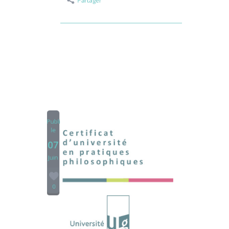
Partager
Publié
le
07
Juin
0