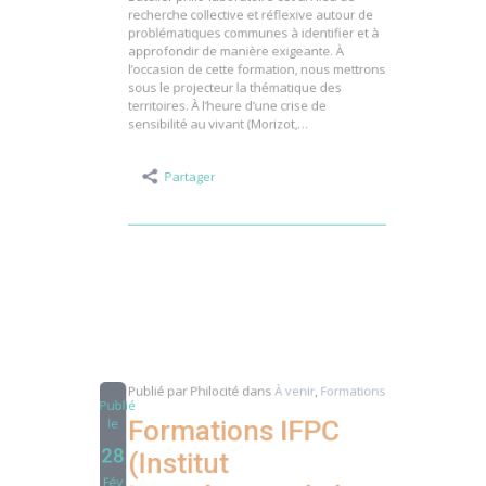
L’atelier philo-laboratoire est un lieu de
recherche collective et réflexive autour de
problématiques communes à identifier et à
approfondir de manière exigeante. À
l’occasion de cette formation, nous mettrons
sous le projecteur la thématique des
territoires. À l’heure d’une crise de
sensibilité au vivant (Morizot,…
Partager
Publié par
Philocité
dans
À venir
,
Formations
Publié
Formations IFPC
le
28
(Institut
Fév
Interréseaux de la