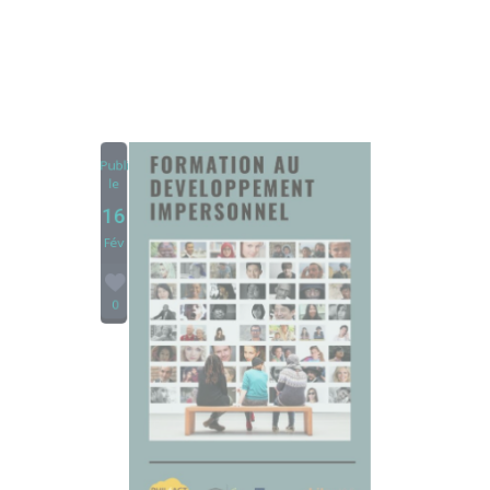
Publié
le
16
Fév
0