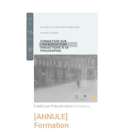
Publié
le
16
Fév
1
Publié par
Philocité
dans
Formations
[ANNULE]
Formation