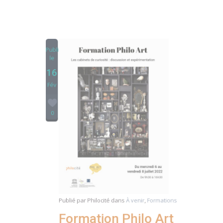
Publié
le
16
Fév
0
Publié par
Philocité
dans
À venir
,
Formations
Formation Philo Art