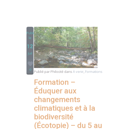
Publié
le
12
Juil
0
Publié par
Philocité
dans
À venir
,
Formations
Formation –
Éduquer aux
changements
climatiques et à la
biodiversité
(Écotopie) – du 5 au