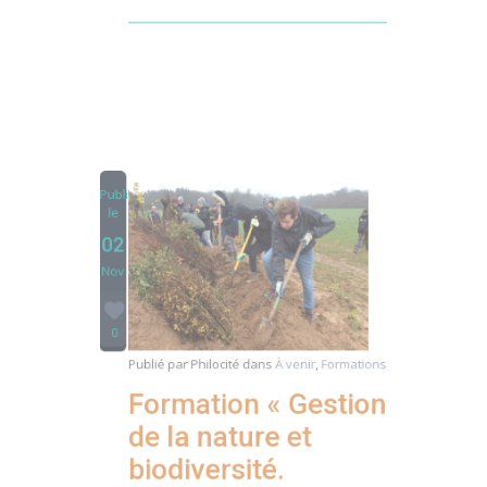
Partager
Publié
le
02
Nov
0
Publié par
Philocité
dans
À venir
,
Formations
Formation « Gestion
de la nature et
biodiversité.