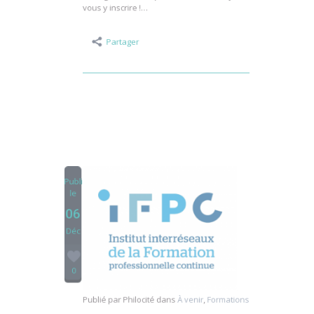
PhiloCité y propose des formations aux
enseignants. Vous pouvez d’ores et déjà
vous y inscrire !…
Partager
Publié
le
06
Déc
0
Publié par
Philocité
dans
À venir
,
Formations
Formations IFPC