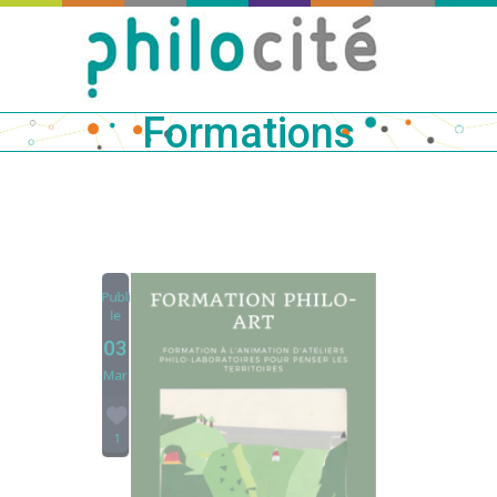
Formations
Publié
le
03
Mar
1