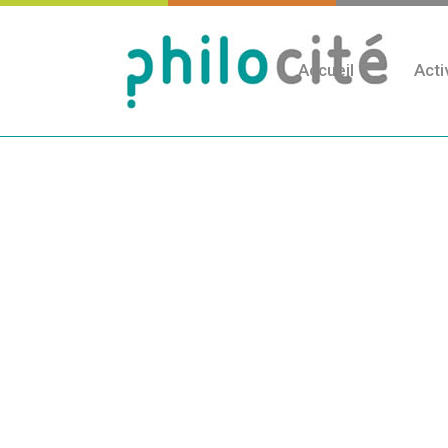
Accueil
Acti
Publié
le
30
Jan