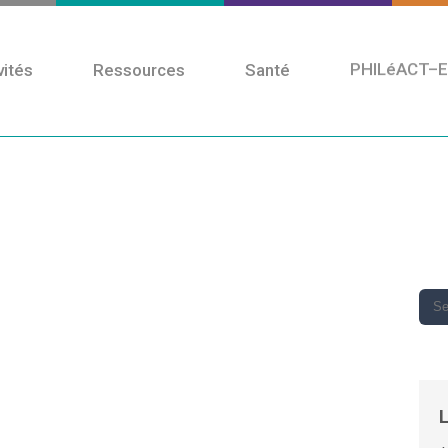
vités
Ressources
Santé
PHILéACT–E
Formations
Publié par
Philocité
dans
À venir
,
Formations
Formation « Quelle place
L
pour le travail ? Enjeux et
impacts de l’accélération »