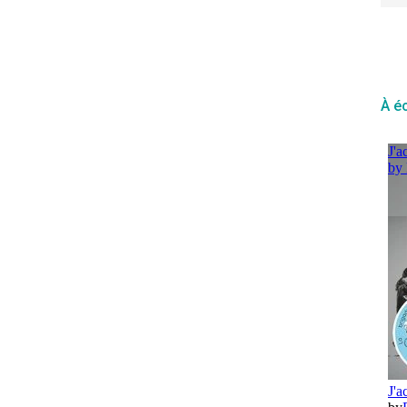
Formation dans le cadre
des 18e Éducation relative
à l’environnement (ErE) –
Réseau Idée – 5 & 6 février
2024 – Eupen
À é
PhiloCité prépare un atelier intitulé « La philosophie pratique
: Découvrez des arts de remarquer comme pratiques
philosophiques du territoire » avec Gaëlle Jeanmart et
Sandrine Schlögel le mardi 6 février 2024, de 9h30 à 11h00, à
Eupen, dans le cadre des 18e ErE (Éducation relative à…
Partager
Publié par
Philocité
dans
À venir
,
Ateliers tout public
,