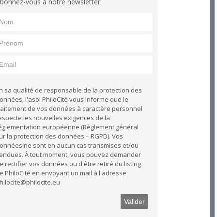
bonnez-vous à notre newsletter
n sa qualité de responsable de la protection des
onnées, l'asbl PhiloCité vous informe que le
raitement de vos données à caractère personnel
especte les nouvelles exigences de la
églementation européenne (Règlement général
ur la protection des données – RGPD). Vos
onnées ne sont en aucun cas transmises et/ou
endues. À tout moment, vous pouvez demander
e rectifier vos données ou d'être retiré du listing
e PhiloCité en envoyant un mail à l'adresse
hilocite@philocite.eu